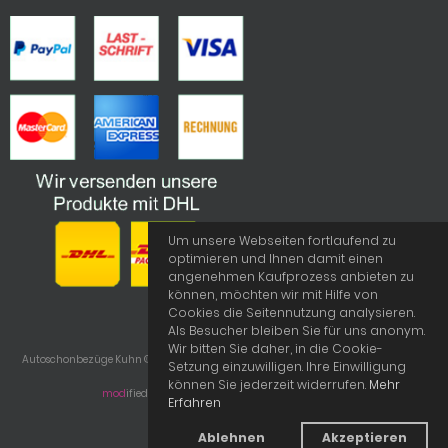
Um unsere Webseiten fortlaufend zu
optimieren und Ihnen damit einen
angenehmen Kaufprozess anbieten zu
können, möchten wir mit Hilfe von
Cookies die Seitennutzung analysieren.
Als Besucher bleiben Sie für uns anonym.
Wir bitten Sie daher, in die Cookie-
Autoschonbezüge Kuhn © 2026 | Template © 2009-2026 by
mod
ified eCommerce
Setzung einzuwilligen. Ihre Einwilligung
Shopsoftware
können Sie jederzeit widerrufen.
Mehr
mod
ified eCommerce Shopsoftware © 2009-2026
Erfahren
Ablehnen
Akzeptieren